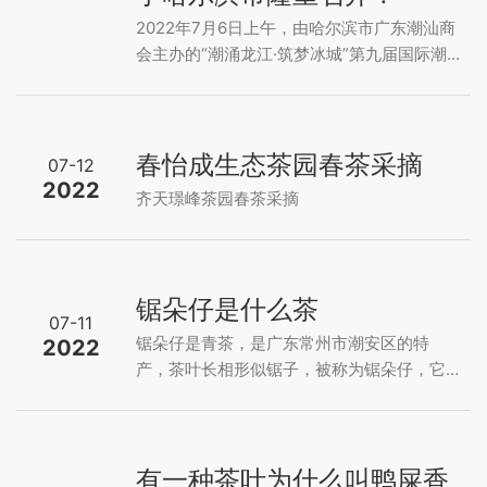
2022年7月6日上午，由哈尔滨市广东潮汕商
会主办的“潮涌龙江·筑梦冰城”第九届国际潮
商大会团长、秘书长会议，在哈尔滨江北万
豪酒店成功举办，本次会议得到了哈尔滨市
委、市政府的高度重视和支持，来自全国各
地潮商领袖200余人齐聚一堂，共同商议第九
春怡成生态茶园春茶采摘
07-12
届国际潮商大会的各项会议相关事宜。
2022
齐天璟峰茶园春茶采摘
锯朵仔是什么茶
07-11
锯朵仔是青茶，是广东常州市潮安区的特
2022
产，茶叶长相形似锯子，被称为锯朵仔，它
带有天然独特的杏仁果香味，归属于杏仁香
型，汤色呈金黄的蜜橙色，茶喉韵饱满，嚼
之有物，回甘绵长。 锯朵仔是青茶 锯朵仔是
凤凰单丛茶，即青茶，是广东常州市潮安区
有一种茶叶为什么叫鸭屎香