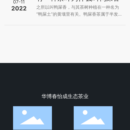
07-11
的特产，锯朵仔是一个土名，因茶叶长相形
之所以叫鸭屎香，与其茶树种植在一种名为
2022
似锯子，叶面轮廓小，茶叶边缘有不少的叶
“鸭屎土”的黄壤里有关。鸭屎香茶属于半发酵
齿凸起，形似小锯而被称为锯朵仔。 由于锯
的乌龙茶，是高香茶，使用沸水冲泡，口感
朵仔单丛的香气，带有天然独特的杏仁果香
十分醇厚甘甜，并且十分耐泡，一般可泡10
味，所以它归属于杏仁香型，凤凰单丛的十
道左右，品质极好的甚至能泡20道。 鸭屎香
大香型之一。杏仁香型名下品种有：锯朵
的名字由来 鸭屎香茶是凤凰单纵茶的一种，
仔，杏仁香，桃仁香(稀有品种)。 “锯朵仔”茶
属于半发酵的乌龙茶，之所以被称为鸭屎
喉韵饱满，嚼之有物，回甘绵长，开汤之
香，是因为种在一种名为“鸭屎土”的黄壤里。
后，汤色呈金黄的蜜橙色，杯面花香幽逸，
鸭屎香茶叶是高香茶，所以在冲泡时对温度
清丽而高扬。浓厚饱满的茶汤，质感可嚼，
的要求非常高，需要用100℃的开水才能冲泡
香浓蜜韵间，不自觉地就从话语间溢出了幽
茶叶，使茶的香气能够完全的挥发出来。并
香。
且鸭屎香茶叶需要快冲快喝，这样喝起来口
感才会醇厚甘甜。 鸭屎香茶叶属于半发酵的
华博春怡成生态茶业
乌龙茶，茶形条索紧卷，色泽乌褐发亮，冲
泡过后滋味醇厚、香气馥郁持久，具有回甘
明显的特点。同时十分耐泡，一般可以冲泡
10道左右，品质极好的鸭屎香甚至能冲泡20
道。