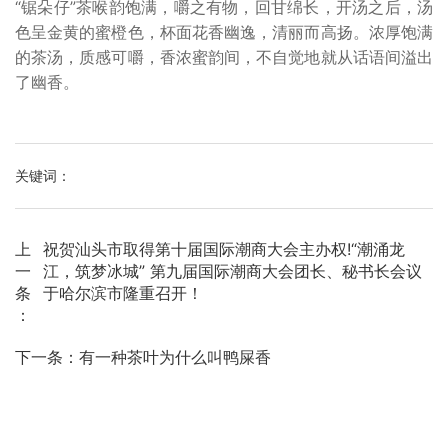
“锯朵仔”茶喉韵饱满，嚼之有物，回甘绵长，开汤之后，汤
色呈金黄的蜜橙色，杯面花香幽逸，清丽而高扬。浓厚饱满
的茶汤，质感可嚼，香浓蜜韵间，不自觉地就从话语间溢出
了幽香。
上
祝贺汕头市取得第十届国际潮商大会主办权!“潮涌龙
一
江，筑梦冰城” 第九届国际潮商大会团长、秘书长会议
条
于哈尔滨市隆重召开！
：
下一条：
有一种茶叶为什么叫鸭屎香